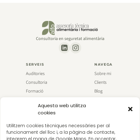
Consultoria en seguretat alimentària
SERVEIS
NAVEGA
Auditories
Sobre mi
Consultoria
Clients
Formació
Blog
Aquesta web utilitza
cookies
© 2026 ALFO.CAT
Avís legal
Privacitat
Cookies
Ajuts
Utilitzem cookies tècniques necessàries per al
funcionament del lloc i, a la pàgina de contacte,
Raquel Martí Audí (alfo.cat) ha estat beneficiària de les ajudes del Programa Kit Digital,
integrem el mapa de Google Maps. En acceptar,
finançat per la Unió Europea — NextGenerationEU. Aquesta ajuda forma part del Pla de