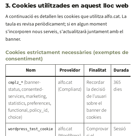
3. Cookies utilitzades en aquest lloc web
A continuació es detallen les cookies que utilitza alfo.cat. La
taula es revisa periòdicament; si en algun moment
s'incorporen nous serveis, s'actualitzarà juntament amb el
banner.
Cookies estrictament necessàries (exemptes de
consentiment)
Nom
Proveïdor
Finalitat
Durada
(banner-
alfo.cat
Recordar
365
cmplz_*
status, consented-
(Complianz)
la decisió
dies
services, marketing,
de l'usuari
statistics, preferences,
sobre el
functional, policy_id,
banner de
choice)
cookies
alfo.cat
Comprovar
Sessió
wordpress_test_cookie
(WordPress)
si el