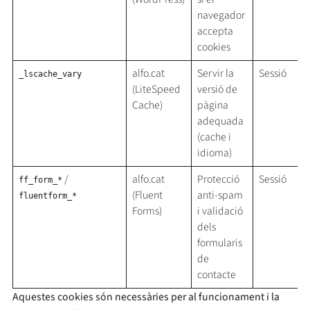
navegador
accepta
cookies
alfo.cat
Servir la
Sessió
_lscache_vary
(LiteSpeed
versió de
Cache)
pàgina
adequada
(cache i
idioma)
/
alfo.cat
Protecció
Sessió
ff_form_*
(Fluent
anti-spam
fluentform_*
Forms)
i validació
dels
formularis
de
contacte
Aquestes cookies són necessàries per al funcionament i la