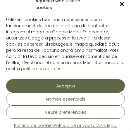
Aquesta web utilitza
cookies
© 2026 ALFO.CAT
Avís legal
Privacitat
Cookies
Ajuts
Utilitzem cookies tècniques necessàries per al
funcionament del lloc i, a la pàgina de contacte,
Raquel Martí Audí (alfo.cat) ha estat beneficiària de les ajudes del Programa Kit Digital,
integrem el mapa de Google Maps. En acceptar,
finançat per la Unió Europea — NextGenerationEU. Aquesta ajuda forma part del Pla de
Recuperació, Transformació i Resiliència, gestionat per Red.es.
autoritzes Google a processar la teva IP i a desar
cookies de tercer. Si rebutges, el mapa quedarà ocult
però la resta del lloc funcionarà amb normalitat. Pots
canviar la teva decisió en qualsevol moment des de
l'enllaç «Gestionar el consentiment». Més informació a la
nostra
política de cookies
.
Accepta
Només essencials
Veure preferències
Política de cookies
Política de privacitat
Avís legal