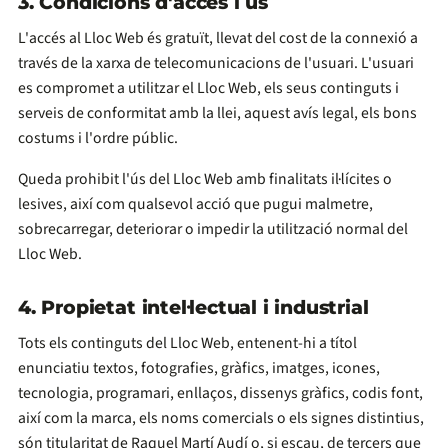
3. Condicions d'accés i ús
L'accés al Lloc Web és gratuït, llevat del cost de la connexió a
través de la xarxa de telecomunicacions de l'usuari. L'usuari
es compromet a utilitzar el Lloc Web, els seus continguts i
serveis de conformitat amb la llei, aquest avís legal, els bons
costums i l'ordre públic.
Queda prohibit l'ús del Lloc Web amb finalitats il·lícites o
lesives, així com qualsevol acció que pugui malmetre,
sobrecarregar, deteriorar o impedir la utilització normal del
Lloc Web.
4. Propietat intel·lectual i industrial
Tots els continguts del Lloc Web, entenent-hi a títol
enunciatiu textos, fotografies, gràfics, imatges, icones,
tecnologia, programari, enllaços, dissenys gràfics, codis font,
així com la marca, els noms comercials o els signes distintius,
són titularitat de Raquel Martí Audí o, si escau, de tercers que